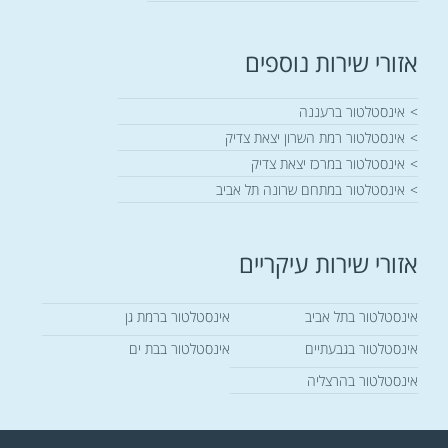
תמיד יודע שאני
מקבל תמורה מלאה
אזורי שירות נוספים
לכסף.
אז אם אתם מחפשים
אינסטלטור ברעננה
אינסטלטור אמין,
אינסטלטור רמת השרון יצאת צדיק
מקצועי, והכי חשוב –
אינסטלטור במרכז יצאת צדיק
ישר והגון, אל תחשבו
אינסטלטור במתחם שרונה תל אביב
פעמיים. אורן רדה
הוא האיש שלכם.
מומלץ בחום מכל
אזורי שירות עיקריים
הלב, נתי גולד.
אינסטלטור בתל אביב
אינסטלטור ברמת גן
אינסטלטור בגבעתיים
אינסטלטור בבת ים
אינסטלטור בהרצליה