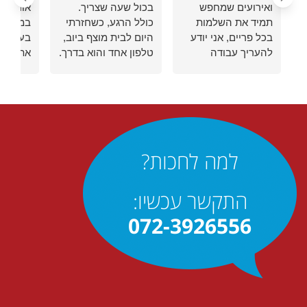
ואירועים שמחפש
בכול שעה שצריך.
אורן עו
תמיד את השלמות
כולל הרגע, כשחזרתי
במהירות
בכל פריים, אני יודע
היום לבית מוצף ביוב,
בעיה בי
להעריך עבודה
טלפון אחד והוא בדרך.
את זה ב
מקצועית ואיכותית.
צוות עובדים מקצועי,
ממליץ ב
וכשזה מגיע
מסור ואדיב. פשוט
לאינסטלציה –
שירות יותר ממעולה
התחום הכי רחוק
וללא דופי. אלף תודות
מ"זוהר" שאפשר
לך �
לדמיין – יש רק שם
למה לחכות?
אחד שאני סומך עליו
בעיניים עצומות: אורן
רדה.
התקשר עכשיו:
072-3926556
תשמעו, העסק שלי
דורש זמינות ותיקונים
מהירים, בטח
כשמדובר בדברים
קריטיים כמו מים.
לפני שהכרתי את