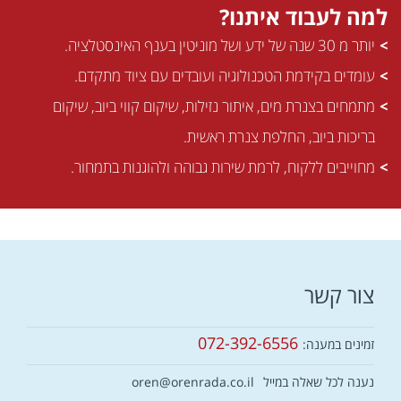
אורן, היו לי כמה
למה לעבוד איתנו?
חוויות לא נעימות עם
אינסטלטורים אחרים.
יותר מ 30 שנה של ידע ושל מוניטין בענף האינסטלציה.
אבל אורן? הוא פשוט
עומדים בקידמת הטכנולוגיה ועובדים עם ציוד מתקדם.
ליגה אחרת. הוא
מקצוען אמיתי
מתמחים בצנרת מים, איתור נזילות, שיקום קווי ביוב, שיקום
מהשורה הראשונה,
בריכות ביוב, החלפת צנרת ראשית.
שמגיע בזמן, מאתר
את הבעיה במהירות,
מחוייבים ללקוח, לרמת שירות גבוהה ולהוגנות בתמחור.
ופותר אותה ביעילות
ובלי למרוח זמן.
הוא לא רק מתקן –
הוא אדיב, נעים, ונותן
שירות עם חיוך. וזה
צור קשר
חשוב לי, כי גם כשאני
בלחץ מנזילה או
סתימה, אני רוצה
072-392-6556
זמינים במענה:
להרגיש שאני בידיים
טובות. המחירים שלו
נענה לכל שאלה במייל
oren@orenrada.co.il
הוגנים לחלוטין, ואני