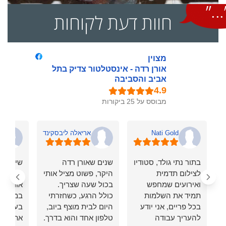
חוות דעת לקוחות
מצוין
אורן רדה - אינסטלטור צדיק בתל
אביב והסביבה
מבוסס על 25 ביקורות
Nati Gold
אריאלה ליבסקינד
i
בתור נתי גולד, סטודיו
שנים שאורן רדה
שירות נ
לצילום תדמית
היקר, פשוט מציל אותי
מקצועי, 
ואירועים שמחפש
בכול שעה שצריך.
אורן עו
תמיד את השלמות
כולל הרגע, כשחזרתי
במהירות
בכל פריים, אני יודע
היום לבית מוצף ביוב,
בעיה בי
להעריך עבודה
טלפון אחד והוא בדרך.
את זה ב