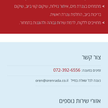
מקצוען אמיתי
מתמחים בצנרת מים, איתור נזילות, שיקום קווי ביוב, שיקום
מהשורה הראשונה,
בריכות ביוב, החלפת צנרת ראשית.
שמגיע בזמן, מאתר
את הבעיה במהירות,
מחוייבים ללקוח, לרמת שירות גבוהה ולהוגנות בתמחור.
ופותר אותה ביעילות
ובלי למרוח זמן.
הוא לא רק מתקן –
הוא אדיב, נעים, ונותן
שירות עם חיוך. וזה
צור קשר
חשוב לי, כי גם כשאני
בלחץ מנזילה או
סתימה, אני רוצה
072-392-6556
זמינים במענה:
להרגיש שאני בידיים
טובות. המחירים שלו
נענה לכל שאלה במייל
oren@orenrada.co.il
הוגנים לחלוטין, ואני
תמיד יודע שאני
מקבל תמורה מלאה
אזורי שירות נוספים
לכסף.