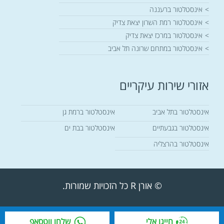
אז אם אתם מחפשים
אינסטלטור ברעננה
אינסטלטור אמין,
אינסטלטור רמת השרון יצאת צדיק
מקצועי, והכי חשוב –
אינסטלטור במרכז יצאת צדיק
ישר והגון, אל תחשבו
אינסטלטור במתחם שרונה תל אביב
פעמיים. אורן רדה
הוא האיש שלכם.
מומלץ בחום מכל
אזורי שירות עיקריים
הלב, נתי גולד.
אינסטלטור בתל אביב
אינסטלטור ברמת גן
אינסטלטור בגבעתיים
אינסטלטור בבת ים
אינסטלטור בהרצליה
© אורן R כל הזכויות שמורות.
חייגו אלי
שלחו ווטסאפ